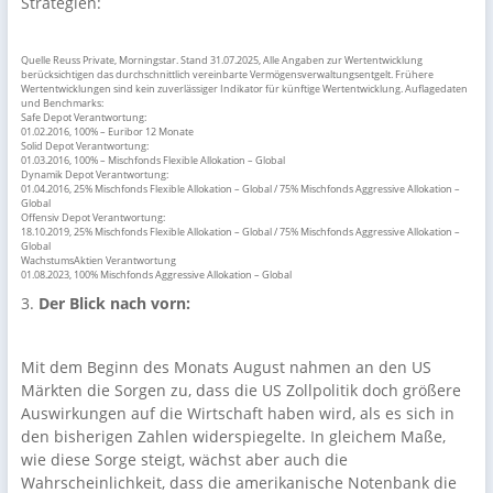
Strategien:
Quelle Reuss Private, Morningstar. Stand 31.07.2025, Alle Angaben zur Wertentwicklung
berücksichtigen das durchschnittlich vereinbarte Vermögensverwaltungsentgelt. Frühere
Wertentwicklungen sind kein zuverlässiger Indikator für künftige Wertentwicklung. Auflagedaten
und Benchmarks:
Safe Depot Verantwortung:
01.02.2016, 100% – Euribor 12 Monate
Solid Depot Verantwortung:
01.03.2016, 100% – Mischfonds Flexible Allokation – Global
Dynamik Depot Verantwortung:
01.04.2016, 25% Mischfonds Flexible Allokation – Global / 75% Mischfonds Aggressive Allokation –
Global
Offensiv Depot Verantwortung:
18.10.2019, 25% Mischfonds Flexible Allokation – Global / 75% Mischfonds Aggressive Allokation –
Global
WachstumsAktien Verantwortung
01.08.2023, 100% Mischfonds Aggressive Allokation – Global
3.
Der Blick nach vorn:
Mit dem Beginn des Monats August nahmen an den US
Märkten die Sorgen zu, dass die US Zollpolitik doch größere
Auswirkungen auf die Wirtschaft haben wird, als es sich in
den bisherigen Zahlen widerspiegelte. In gleichem Maße,
wie diese Sorge steigt, wächst aber auch die
Wahrscheinlichkeit, dass die amerikanische Notenbank die