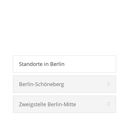
einfach einen Termin, der für
Sie passt.
Unsere Standorte:
Standorte in Berlin
Berlin-Schöneberg
Zweigstelle Berlin-Mitte
Tel. 030-422 066 510