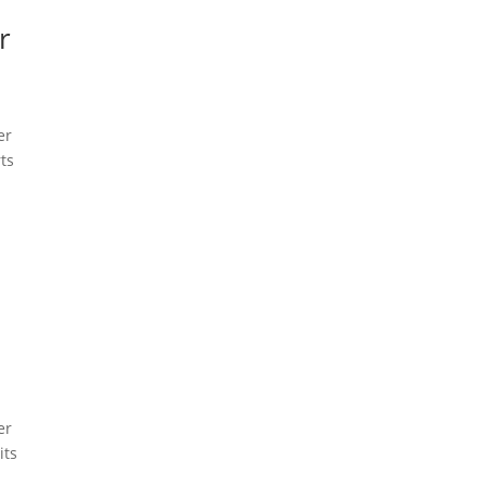
r
er
ts
er
its